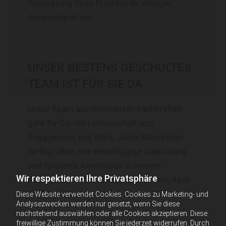
Abwicklung Ihres Projekts Ihr einziger
Ansprechpartner!
UNSER BESTENS GESCHULTES
TEAM IST FÜR SIE DA
Unser Team aus motivierten Fachkräften
geht für Sie mit Leidenschaft und
Engagement ans Werk. Jeder Mitarbeiter
verfügt über eine einschlägige Ausbildung
und fundierte Kenntnisse in seinem
Wir respektieren Ihre Privatsphäre
Fachbereich – Sie können sicher sein, dass
Ihr Projekt bei uns in den besten Händen ist!
Diese Website verwendet Cookies. Cookies zu Marketing- und
Analysezwecken werden nur gesetzt, wenn Sie diese
nachstehend auswählen oder alle Cookies akzeptieren. Diese
freiwillige Zustimmung können Sie jederzeit widerrufen. Durch