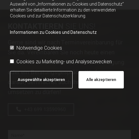
Auswahl von „Informationen zu Cookies und Datenschutz“
erhalten Sie detaillierte Information zu den verwendeten
Cookies und zur Datenschutzerklärung.
KONTAKTIEREN
SIE UNS!
Informationen zu Cookies und Datenschutz
Gerne sind wir nach Terminvereinbarung für
Notwendige Cookies
Sie da. Vereinbaren Sie noch heute einen
Termin für eine kostenlose Erstbesichtigung
Cookies zu Marketing- und Analysezwecken
oder ein Beratungsgespräch. Wir freuen uns
Ausgewählte akzeptieren
Alle akzeptieren
darauf, demnächst auch Ihr Projekt für Sie
umsetzen zu dürfen!
+43 699 13590960