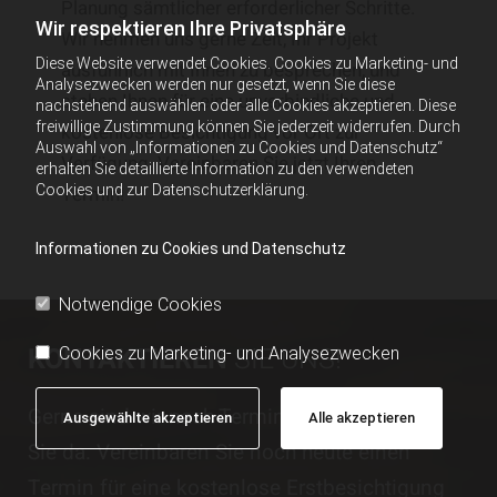
Planung sämtlicher erforderlicher Schritte.
Wir respektieren Ihre Privatsphäre
Wir nehmen uns gerne Zeit, Ihr Projekt
Diese Website verwendet Cookies. Cookies zu Marketing- und
ausführlich mit Ihnen zu besprechen, und
Analysezwecken werden nur gesetzt, wenn Sie diese
stehen Ihnen für eine unverbindliche und
nachstehend auswählen oder alle Cookies akzeptieren. Diese
freiwillige Zustimmung können Sie jederzeit widerrufen. Durch
kostenlose Besichtigung vor Ort zur
Auswahl von „Informationen zu Cookies und Datenschutz“
Verfügung. Vereinbaren Sie jetzt Ihren
erhalten Sie detaillierte Information zu den verwendeten
Cookies und zur Datenschutzerklärung.
Termin!
Informationen zu Cookies und Datenschutz
Notwendige Cookies
KONTAKTIEREN
SIE UNS!
Cookies zu Marketing- und Analysezwecken
Gerne sind wir nach Terminvereinbarung für
Ausgewählte akzeptieren
Alle akzeptieren
Sie da. Vereinbaren Sie noch heute einen
Termin für eine kostenlose Erstbesichtigung