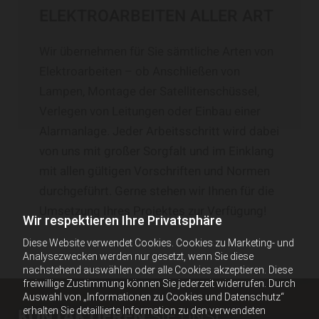
ELEKTROARBEITEN ALLER ART
Wir übernehmen für Sie sämtliche Arten von
Elektroarbeiten – ob Anschließen von
Lampen, Montage der Satellitenschüssel,
Verlegen von Leitungen oder Einbau einer
Alarmanlage. Jeder Arbeitsschritt wird dabei
von uns mit großer Sorgfalt und im Einklang
mit allen gültigen Vorschriften und Normen
durchgeführt. Gerne stehen wir Ihnen für die
Umsetzung Ihres Projektes zur Verfügung!
Wir respektieren Ihre Privatsphäre
Diese Website verwendet Cookies. Cookies zu Marketing- und
Analysezwecken werden nur gesetzt, wenn Sie diese
nachstehend auswählen oder alle Cookies akzeptieren. Diese
freiwillige Zustimmung können Sie jederzeit widerrufen. Durch
Auswahl von „Informationen zu Cookies und Datenschutz“
KONTAKTIEREN
SIE UNS!
erhalten Sie detaillierte Information zu den verwendeten