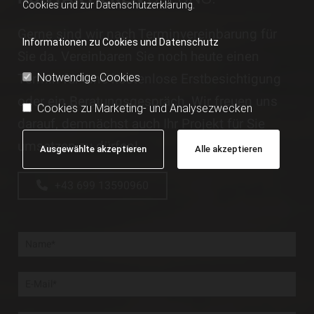
Cookies und zur Datenschutzerklärung.
Gerne sind wir nach Terminvereinbarung für
Informationen zu Cookies und Datenschutz
Sie da. Vereinbaren Sie noch heute einen
Termin für eine kostenlose Erstbesichtigung
Notwendige Cookies
oder ein Beratungsgespräch. Wir freuen uns
Cookies zu Marketing- und Analysezwecken
darauf, demnächst auch Ihr Projekt für Sie
umsetzen zu dürfen!
Ausgewählte akzeptieren
Alle akzeptieren
+43 699 13590960