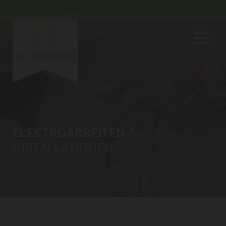
+43 699 13590960

ELEKTROARBEITEN
&
INSTALLATIONEN