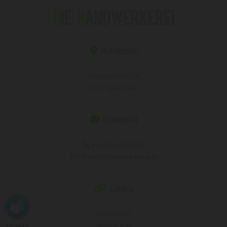
Adresse

Sitzbergstraße 26
4621 Sipbachzell
Kontakt

+43 699 13590960

office@diehandwerkerei.at

Links

Impressum
Datenschutz
hCaptcha